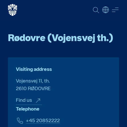
Start DK
...
Rødovre (Vojensvej th.)
SEARCH
ME
Rødovre (Vojensvej th.)
Visiting address
Vojensvej 11, th.
2610
RØDOVRE
Find us
Telephone
+45 20852222