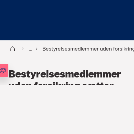
Start DK
...
Bestyrelsesmedlemmer uden forsikring 
Bestyrelsesmedlemmer
uden forsikring sætter
deres personlige
formuer på spil
ERHVERVSFORSIKRING
,
ARTIKEL