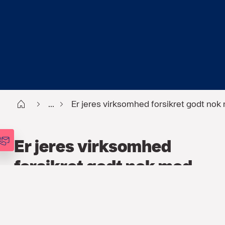
Start DK
...
Er jeres virksomhed forsikret godt nok
Er jeres virksomhed
forsikret godt nok mod
cyberkriminalitet?
ERHVERVSFORSIKRING
,
ARTIKEL