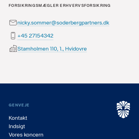
FORSIKRINGSMÆGLER ERHVERVSFORSIKRING
nicky.sommer@soderbergpartners.dk
24345172 54+
Stamholmen 110, 1., Hvidovre
GENVEJE
Kontakt
Indsigt
Vores koncern