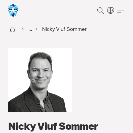
SØG
ME
Start DK
...
Nicky Viuf Sommer
Nicky Viuf Sommer