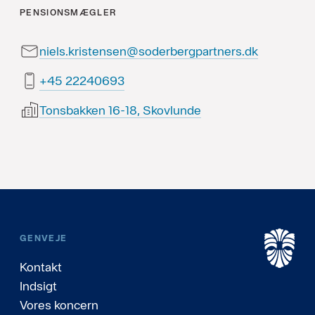
PENSIONSMÆGLER
niels.kristensen@soderbergpartners.dk
39604222 54+
Tonsbakken 16-18, Skovlunde
GENVEJE
Kontakt
Indsigt
Vores koncern