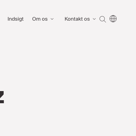
Indsigt
Om os
Kontakt os
SØG
z