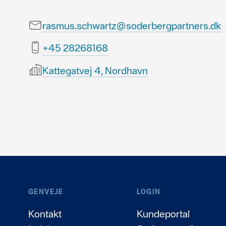
rasmus.schwartz@soderbergpartners.dk
86186282 54+
Kattegatvej 4, Nordhavn
GENVEJE
LOGIN
Kontakt
Kundeportal