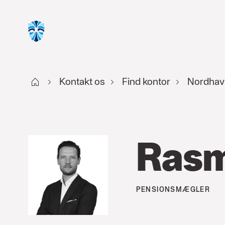
Start DK
Kontakt os
Find kontor
Nordhav
Rasm
PENSIONSMÆGLER