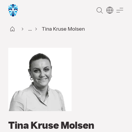
SØG
ME
Start DK
...
Tina Kruse Molsen
Tina Kruse Molsen