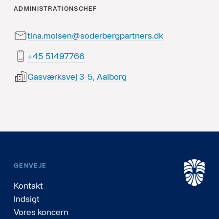
ADMINISTRATIONSCHEF
tina.molsen@soderbergpartners.dk
66779415 54+
Gasværksvej 3-5, Aalborg
GENVEJE
Kontakt
Indsigt
Vores koncern